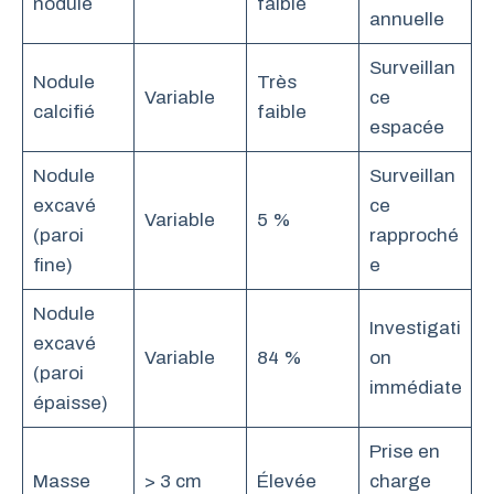
nodule
faible
annuelle
Surveillan
Nodule
Très
Variable
ce
calcifié
faible
espacée
Nodule
Surveillan
excavé
ce
Variable
5 %
(paroi
rapproché
fine)
e
Nodule
Investigati
excavé
Variable
84 %
on
(paroi
immédiate
épaisse)
Prise en
Masse
> 3 cm
Élevée
charge